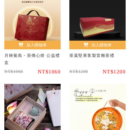
加入購物車
加入購物車
月映菊島・茶傳心燈 公益禮
茶葉堅果客製雷雕茶禮
盒
NT$1060
NT$1200
NT$1060
NT$1200