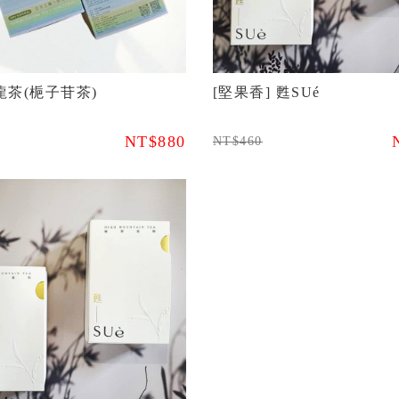
龍茶(梔子苷茶)
[堅果香] 甦SUé
NT$880
NT$460