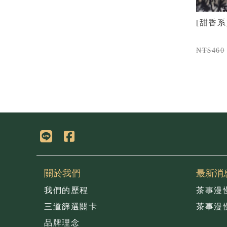
[甜香系]
NT$460
關於我們
最新消
我們的歷程
茶事漫
三道篩選關卡
茶事漫
品牌理念